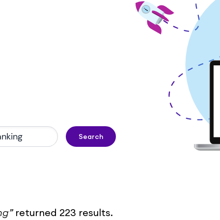
Search
ng
”
returned
223
result
s
.