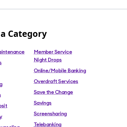
icios en nuestro nombre. Sin perjuicio
lmente el servicio, somos la única parte responsable ante usted de
 a Category
aintenance
Member Service
Night Drops
s
Online/Mobile Banking
Overdraft Services
g
Save the Change
s
Savings
sit
Screensharing
y
Telebanking