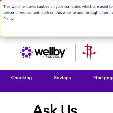
Our League City b
This website stores cookies on your computer, which are used t
personalized content, both on this website and through other m
Policy
.
Routing Number: 313083992
Branche
Make a Payment
Rates & Fees
C
Checking
Savings
Mortgag
Ask Us