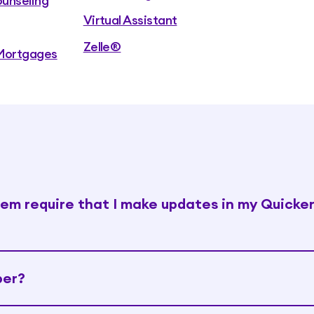
ounseling
Virtual Assistant
Zelle®
Mortgages
tem require that I make updates in my Quicke
ber?