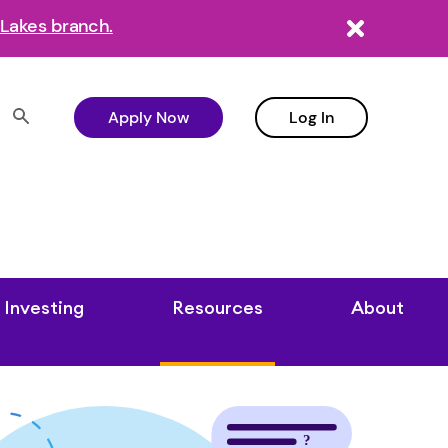
Lakes branch.
Apply Now
Log In
Investing
Resources
About