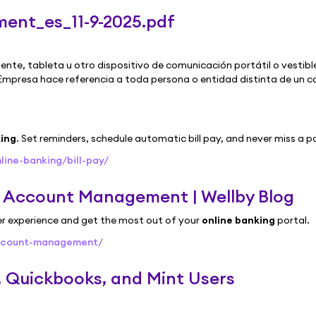
ment_es_11-9-2025.pdf
átil o vestible que cumpla con los requisitos de
 usar
isiones
king
. Set reminders, schedule automatic bill pay, and never miss a 
ye a toda persona (i) que tenga autoridad real o aparente para
line-banking/bill-pay/
 productos y servicios a los que usted
& Account Management | Wellby Blog
ductos y servicios pueden utilizarse a través de navegadores y aplicaciones,
r experience and get the most out of your
online banking
portal.
rse mediante el sitio web, incluido el servicio de banca móvil. Nota: No
account-management/
ura o el mantenimiento de cuentas elegibles. Servicio hace
, Quickbooks, and Mint Users
nline
y Wellby Mobile, además de todas las cuentas elegibles y servicios financieros en línea a los que pueda
acceder mediante el sitio web una vez aceptado este acuerdo. Sitio web incluye lo siguiente: Wellby
Online
, W