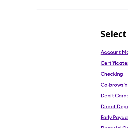
través de uno o más proveedores de servicios que hemos contratado para prestar algunos o la totalidad de los serv
de que hayamos contratado a un proveedor de servicios para prestar total o parcia
cualquier pago o transferencia realizada
Select
Account M
Certificate
Checking
Co-browsin
Debit Card
Direct Depo
Early Payda