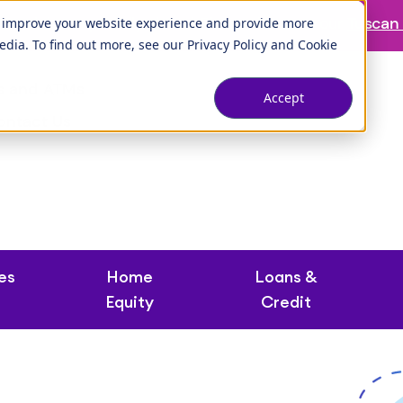
ranch is temporarily closed. Please visit us at our
Tuscan 
o improve your website experience and provide more
edia. To find out more, see our
Privacy Policy
and
Cookie
s and ATMs
Accept
ontact Us
es
Home
Loans &
Equity
Credit