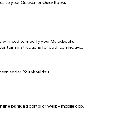
es to your Quicken or QuickBooks
ersion, you will need to modify your QuickBooks
ed from within QuickBooks
Online
QuickBooks
Online
been easier. You shouldn’t...
Site QuickBooks
Online
Web Connect - Page
connection for accounts connected to the financial institution that is requesting this change. 1. Select
Banking
from
nline banking
portal or Wellby mobile app.
nts that apply. a. On the
Banking
page, click Add Account in
for your institution’s
online banking
. d. Provide